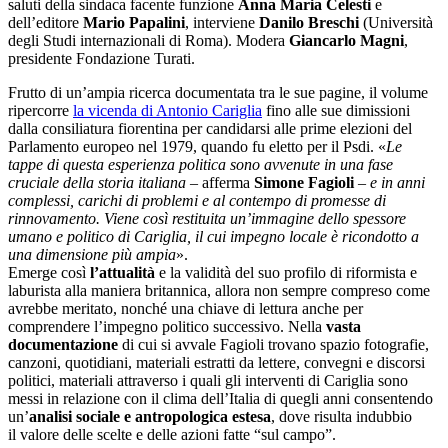
saluti della sindaca facente funzione
Anna Maria Celesti
e
dell’editore
Mario Papalini
, interviene
Danilo Breschi
(Università
degli Studi internazionali di Roma). Modera
Giancarlo Magni
,
presidente Fondazione Turati.
Frutto di un’ampia ricerca documentata tra le sue pagine, il volume
ripercorre
la vicenda di Antonio Cariglia
fino alle sue dimissioni
dalla consiliatura fiorentina per candidarsi alle prime elezioni del
Parlamento europeo nel 1979, quando fu eletto per il Psdi. «
Le
tappe di questa esperienza politica sono avvenute in una fase
cruciale della storia italiana
– afferma
Simone Fagioli
–
e in anni
complessi, carichi di problemi e al contempo di promesse di
rinnovamento. Viene così restituita un’immagine dello spessore
umano e politico di Cariglia, il cui impegno locale è ricondotto a
una dimensione più ampia
».
Emerge così
l’attualità
e la validità del suo profilo di riformista e
laburista alla maniera britannica, allora non sempre compreso come
avrebbe meritato, nonché una chiave di lettura anche per
comprendere l’impegno politico successivo. Nella
vasta
documentazione
di cui si avvale Fagioli trovano spazio fotografie,
canzoni, quotidiani, materiali estratti da lettere, convegni e discorsi
politici, materiali attraverso i quali gli interventi di Cariglia sono
messi in relazione con il clima dell’Italia di quegli anni consentendo
un’
analisi sociale e antropologica estesa
, dove risulta indubbio
il valore delle scelte e delle azioni fatte “sul campo”.