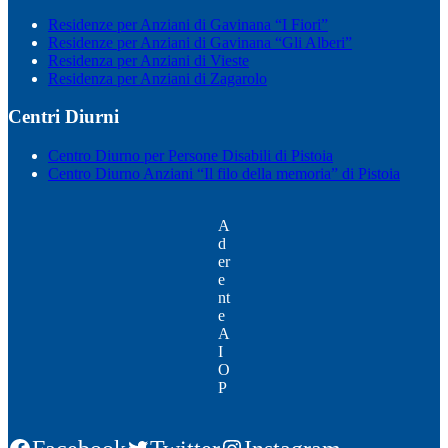
Residenze per Anziani di Gavinana “I Fiori”
Residenze per Anziani di Gavinana “Gli Alberi”
Residenza per Anziani di Vieste
Residenza per Anziani di Zagarolo
Centri Diurni
Centro Diurno per Persone Disabili di Pistoia
Centro Diurno Anziani “Il filo della memoria” di Pistoia
A
d
er
e
nt
e
A
I
O
P