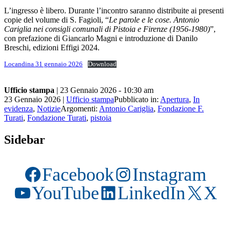
L’ingresso è libero. Durante l’incontro saranno distribuite ai presenti
copie del volume di S. Fagioli, “
Le parole e le cose. Antonio
Cariglia nei consigli comunali di Pistoia e Firenze (1956-1980)
”,
con prefazione di Giancarlo Magni e introduzione di Danilo
Breschi, edizioni Effigi 2024.
Locandina 31 gennaio 2026
Download
Ufficio stampa
| 23 Gennaio 2026
- 10:30 am
23 Gennaio 2026
|
Ufficio stampa
Pubblicato in:
Apertura
,
In
evidenza
,
Notizie
Argomenti:
Antonio Cariglia
,
Fondazione F.
Turati
,
Fondazione Turati
,
pistoia
Sidebar
Facebook
Instagram
YouTube
LinkedIn
X