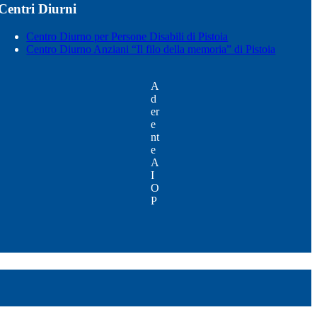
Centri Diurni
Centro Diurno per Persone Disabili di Pistoia
Centro Diurno Anziani “Il filo della memoria” di Pistoia
A
d
er
e
nt
e
A
I
O
P