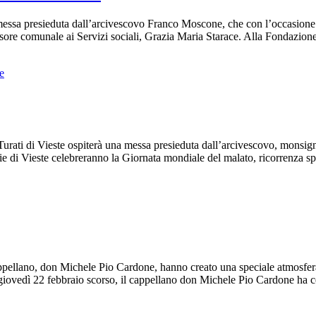
messa presieduta dall’arcivescovo Franco Moscone, che con l’occasione ha
essore comunale ai Servizi sociali, Grazia Maria Starace. Alla Fondazion
e
rati di Vieste ospiterà una messa presieduta dall’arcivescovo, monsigno
ie di Vieste celebreranno la Giornata mondiale del malato, ricorrenza 
appellano, don Michele Pio Cardone, hanno creato una speciale atmosfer
, giovedì 22 febbraio scorso, il cappellano don Michele Pio Cardone ha 