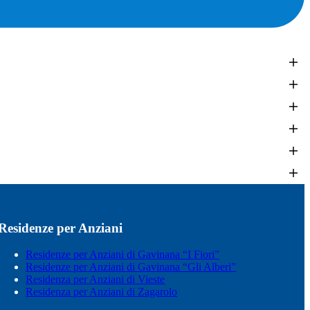
Residenze per Anziani
Residenze per Anziani di Gavinana “I Fiori”
Residenze per Anziani di Gavinana “Gli Alberi”
Residenza per Anziani di Vieste
Residenza per Anziani di Zagarolo