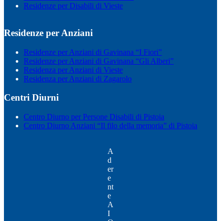
Residenze per Disabili di Vieste
Residenze per Anziani
Residenze per Anziani di Gavinana “I Fiori”
Residenze per Anziani di Gavinana “Gli Alberi”
Residenza per Anziani di Vieste
Residenza per Anziani di Zagarolo
Centri Diurni
Centro Diurno per Persone Disabili di Pistoia
Centro Diurno Anziani “Il filo della memoria” di Pistoia
A
d
er
e
nt
e
A
I