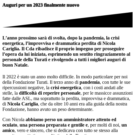
Auguri per un 2023 finalmente nuovo
L’anno prossimo sarà di svolta, dopo la pandemia, la crisi
energetica, l’improvvisa e drammatica perdita di Nicola
Cariglia. Il Cda ribadisce il proprio impegno per proseguire
l’opera da lui iniziata, esprimendo un sentito ringraziamento al
personale della Turati e rivolgendo a tutti i migliori auguri di
buon Natale.
Il 2022 è stato un anno molto difficile. In modo particolare per noi
della Fondazione Turati. Il terzo anno di
pandemia
, con tutte le sue
ripercussioni negative, la
crisi energetica
, con i costi andati alle
stelle, la
difficoltà di reperire personale
, per le massicce assunzioni
fatte dalle ASL, ma soprattutto la perdita, improvvisa e drammatica,
di
Nicola Cariglia
, che da oltre 10 anni era alla guida della nostra
Fondazione, hanno avuto un peso determinante.
Con Nicola
abbiamo perso un amministratore attento ed
oculato
,
una persona preparata e gentile e
, per molti di noi,
un
amico
, vero e sincero, che si dedicava con tutto se stesso alla