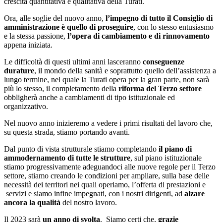
crescita quantitativa e qualitativa della Turati.
Ora, alle soglie del nuovo anno,
l’impegno di tutto il Consiglio di
amministrazione è quello di proseguire
, con lo stesso entusiasmo
e la stessa passione,
l’opera di cambiamento e di rinnovamento
appena iniziata.
Le difficoltà di questi ultimi anni lasceranno
conseguenze
durature
, il mondo della sanità e soprattutto quello dell’assistenza a
lungo termine, nel quale la Turati opera per la gran parte, non sarà
più lo stesso, il completamento della
riforma del Terzo settore
obbligherà anche a cambiamenti di tipo istituzionale ed
organizzativo.
Nel nuovo anno inizieremo a vedere i primi risultati del lavoro che,
su questa strada, stiamo portando avanti.
Dal punto di vista strutturale stiamo completando
il piano di
ammodernamento di tutte le strutture
, sul piano istituzionale
stiamo progressivamente adeguandoci alle nuove regole per il Terzo
settore, stiamo creando le condizioni per ampliare, sulla base delle
necessità dei territori nei quali operiamo, l’offerta di prestazioni e
servizi e siamo infine impegnati, con i nostri dirigenti, ad
alzare
ancora la qualità
del nostro lavoro.
Il 2023 sarà
un anno di svolta
. Siamo certi che,
grazie