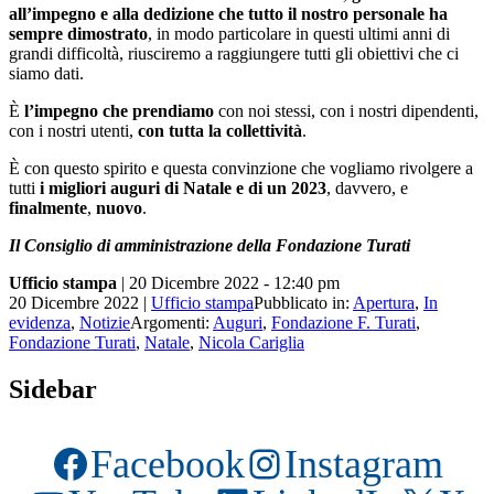
all’impegno e alla dedizione che tutto il nostro personale ha
sempre dimostrato
, in modo particolare in questi ultimi anni di
grandi difficoltà, riusciremo a raggiungere tutti gli obiettivi che ci
siamo dati.
È
l’impegno che prendiamo
con noi stessi, con i nostri dipendenti,
con i nostri utenti,
con tutta la collettività
.
È con questo spirito e questa convinzione che vogliamo rivolgere a
tutti
i migliori auguri di Natale e di un 2023
, davvero, e
finalmente
,
nuovo
.
Il Consiglio di amministrazione della Fondazione Turati
Ufficio stampa
| 20 Dicembre 2022
- 12:40 pm
20 Dicembre 2022
|
Ufficio stampa
Pubblicato in:
Apertura
,
In
evidenza
,
Notizie
Argomenti:
Auguri
,
Fondazione F. Turati
,
Fondazione Turati
,
Natale
,
Nicola Cariglia
Sidebar
Facebook
Instagram