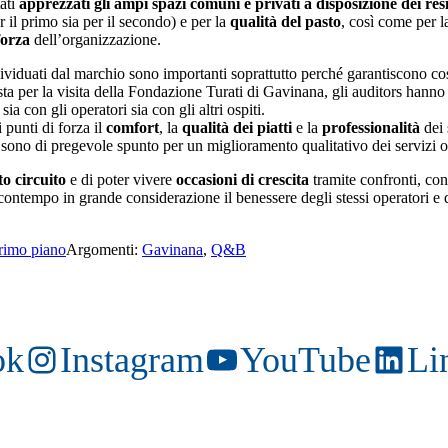
tati
apprezzati gli ampi spazi comuni e privati
a disposizione dei res
r il primo sia per il secondo) e per la
qualità del pasto
, così come per 
forza
dell’organizzazione.
individuati dal marchio sono importanti soprattutto perché garantiscono c
sta per la visita della Fondazione Turati di Gavinana, gli auditors hanno
ia con gli operatori sia con gli altri ospiti.
 punti di forza il
comfort
, la
qualità dei piatti
e la
professionalità
dei 
ono di pregevole spunto per un miglioramento qualitativo dei servizi of
to circuito
e di poter vivere
occasioni di crescita
tramite confronti, con
contempo in grande considerazione il benessere degli stessi operatori e 
rimo piano
Argomenti:
Gavinana
,
Q&B
ok
Instagram
YouTube
Li