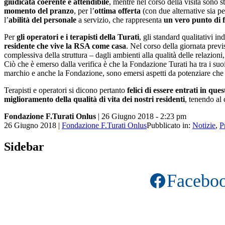
giudicata coerente e attendibile
, mentre nel corso della visita sono s
momento del pranzo
, per l’
ottima offerta
(con due alternative sia pe
l’
abilità del personale
a servizio, che rappresenta
un vero punto di 
Per
gli operatori e i terapisti della Turati
, gli standard qualitativi 
residente che vive la RSA come casa
. Nel corso della giornata previ
complessiva della struttura – dagli ambienti alla qualità delle relazioni, s
Ciò che è emerso dalla verifica è che la Fondazione Turati ha tra i suoi
marchio e anche la Fondazione, sono emersi aspetti da potenziare che s
Terapisti e operatori si dicono pertanto
felici di essere entrati in ques
miglioramento della qualità di vita dei nostri residenti
, tenendo al 
Fondazione F.Turati Onlus
| 26 Giugno 2018
- 2:23 pm
26 Giugno 2018
|
Fondazione F.Turati Onlus
Pubblicato in:
Notizie
,
P
Sidebar
Facebo