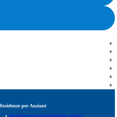
Residenze per Anziani
Residenze per Anziani di Gavinana “I Fiori”