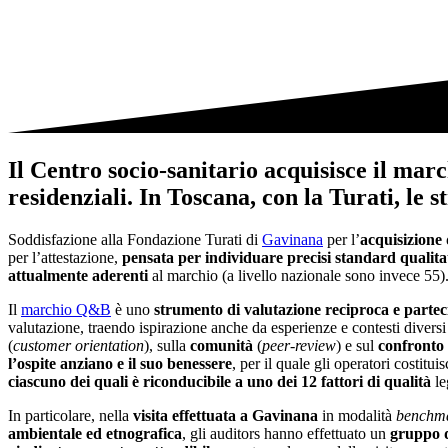
Il Centro socio-sanitario acquisisce il marc
residenziali. In Toscana, con la Turati, le 
Soddisfazione alla Fondazione Turati di
Gavinana
per l’
acquisizione
per l’attestazione,
pensata per individuare precisi standard qualitati
attualmente aderenti
al marchio (a livello nazionale sono invece 55)
Il
marchio Q&B
è uno
strumento di valutazione reciproca e parteci
valutazione, traendo ispirazione anche da esperienze e contesti diversi
(
customer orientation
), sulla
comunità
(
peer-review
) e sul
confronto
l’ospite anziano e il suo benessere
, per il quale gli operatori costi
ciascuno dei quali è riconducibile a uno dei 12 fattori di qualità
le
In particolare, nella
visita effettuata a Gavinana
in modalità
benchm
ambientale ed etnografica
, gli auditors hanno effettuato un
gruppo d