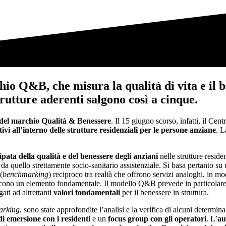
hio Q&B, che misura la qualità di vita e il b
strutture aderenti salgono così a cinque.
 del marchio Qualità & Benessere
. Il 15 giugno scorso, infatti, il Cen
vi all’interno delle strutture residenziali per le persone anziane
. L
.
pata della qualità e del benessere degli anziani
nelle strutture resid
 da quello strettamente socio-sanitario assistenziale. Si basa pertanto su
(
benchmarking
) reciproco tra realtà che offrono servizi analoghi, in mo
tuiscono un elemento fondamentale. Il modello Q&B prevede in particolar
gati ad altrettanti
valori fondamentali
per il benessere in struttura.
arking
, sono state approfondite l’analisi e la verifica di alcuni determin
i emersione con i residenti
e un
focus group con gli operatori
. L’
au