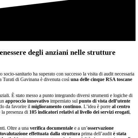
enessere degli anziani nelle strutture
tro socio-sanitario ha superato con successo la visita di audit necessaria
a Turati di Gavinana è divenuta così
una delle cinque RSA toscane
enziali. È stato messo a punto integrando diversi strumenti e logiche di
 un
approccio innovativo
imperniato sul
punto di vista dell’utente
do da favorire il
miglioramento continuo
. L’idea è porre
al centro
e la presenza di
105 indicatori relativi al livello dei servizi erogati
,
anti. Oltre a una
verifica documentale
e a un’
osservazione
tovalutazione effettuata dalla struttura
prima dell’audit
è stata