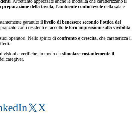
identi
. Altrettanto apprezzate anche le modalità che caratterizzano
il
la
preparazione della tavola
, l’
ambiente confortevole
della sala e
ostantemente garantito
il livello di benes
sere secondo l’ottica del
 pranzato con i residenti e raccolto
le loro impressioni sulla vivibilità
suoi operatori. Nello spirito di
confronto e crescita
, che caratterizza il
ferti.
divisioni e verifiche, in modo da
stimolare costantemente il
dei caregiver.
nkedIn
X